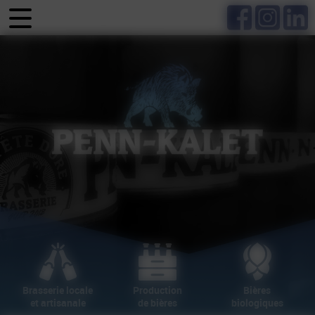
Panneau de gestion des cookies
Production
Brasserie locale
Bières
de bières
et artisanale
biologiques