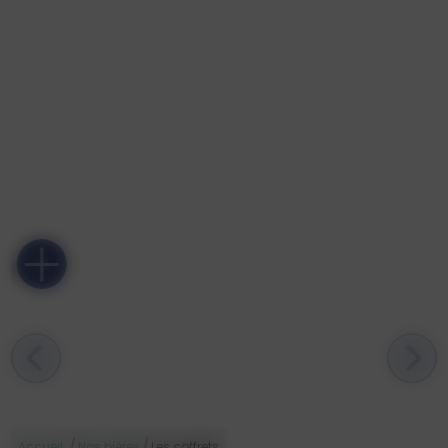
L'ÉFFRONTÉE 5,6% - PORTER
FUMÉE
/
/
Accueil
Nos bières
Les coffrets