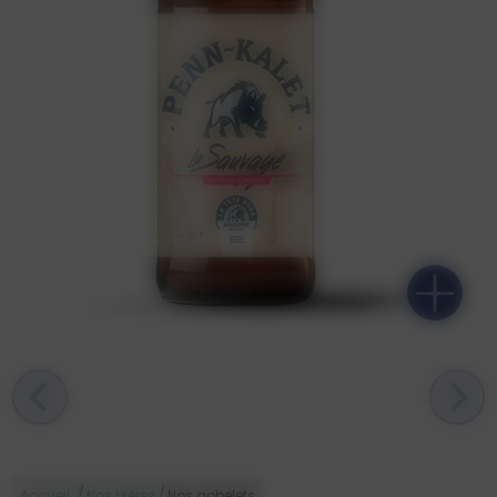
L'ÉFFRONTÉE 5,6% - PORTER
FUMÉE
/
/
Accueil
Nos bières
Nos gobelets