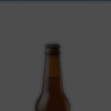
DÉCOUVREZ NOTRE GAMME
"Potions magiques de Brocéliande"