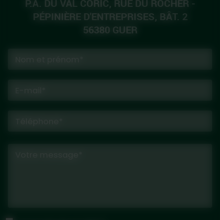
P.A. DU VAL CORIC, RUE DU ROCHER -
PÉPINIÈRE D'ENTREPRISES, BÂT. 2
56380 GUER
Nom et prénom*
E-mail*
Téléphone*
Votre message*