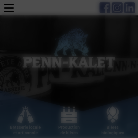
Panneau de gestion des cookies
Production
Brasserie locale
Bières
de bières
et artisanale
biologiques